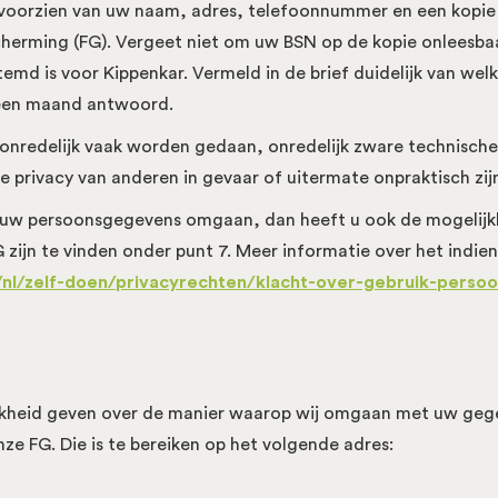
, voorzien van uw naam, adres, telefoonnummer en een kopie
cherming (FG). Vergeet niet om uw BSN op de kopie onleesba
md is voor Kippenkar. Vermeld in de brief duidelijk van welk
 een maand antwoord.
onredelijk vaak worden gedaan, onredelijk zware technische
privacy van anderen in gevaar of uitermate onpraktisch zij
t uw persoonsgegevens omgaan, dan heeft u ook de mogelijkhe
zijn te vinden onder punt 7. Meer informatie over het indiene
l/nl/zelf-doen/privacyrechten/klacht-over-gebruik-pers
elijkheid geven over de manier waarop wij omgaan met uw ge
ze FG. Die is te bereiken op het volgende adres: