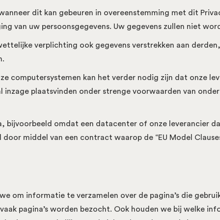
wanneer dit kan gebeuren in overeenstemming met dit Priva
ging van uw persoonsgegevens. Uw gegevens zullen niet wor
telijke verplichting ook gegevens verstrekken aan derden, zo
n.
e computersystemen kan het verder nodig zijn dat onze leve
d zal inzage plaatsvinden onder strenge voorwaarden van ond
 bijvoorbeeld omdat een datacenter of onze leverancier daa
 door middel van een contract waarop de “EU Model Clauses”
we om informatie te verzamelen over de pagina’s die gebrui
vaak pagina’s worden bezocht. Ook houden we bij welke inf